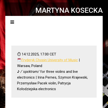
MARTYNA KOSECKA
Menu
⏱ 14.12.2025, 17.00 CET
Fryderyk Chopin University of Music
 | 
Warsaw, Poland
♪ 
/ˈspɛktrəm/
 for three violins and live 
electronics | Irina Pernes, Szymon Krajewski, 
Przemysław Pacek violin, Patrycja 
Kołodziejska electronics